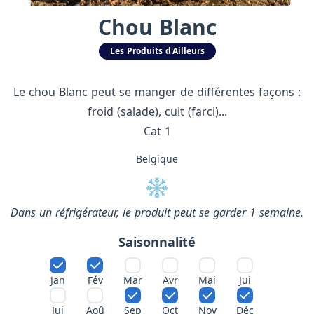
Chou Blanc
Les Produits d'Ailleurs
Le chou Blanc peut se manger de différentes façons :
froid (salade), cuit (farci)...
Cat 1
Belgique
Dans un réfrigérateur, le produit peut se garder 1 semaine.
Saisonnalité
Jan
Fév
Mar
Avr
Mai
Jui
Jui
Aoû
Sep
Oct
Nov
Déc