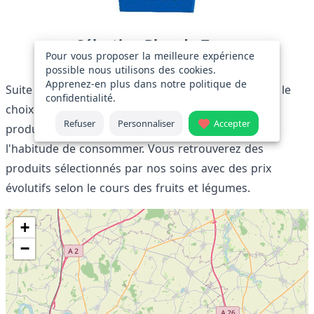
Sélection Bleu de Terre
Pour vous proposer la meilleure expérience
Ce producteur se situe à 0.04km de Bleu de Terre
possible nous utilisons des cookies.
Apprenez-en plus dans notre
politique de
Suite à de nombreuses demandes, nous avons fait le
confidentialité
.
choix de compléter notre gamme locale par des
Refuser
Personnaliser
Accepter
produits d'ailleurs. Des produits que nous avons
l'habitude de consommer. Vous retrouverez des
produits sélectionnés par nos soins avec des prix
évolutifs selon le cours des fruits et légumes.
+
−