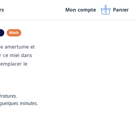
rs
Mon compte
Panier
0
Miels
ère amertume et
r ce miel dans
remplacer le
ratures.

 quelques minutes.