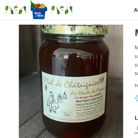
A
M
u
u
s
F
L