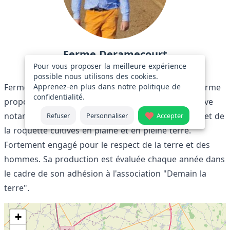
Ferme Deramecourt
Pour vous proposer la meilleure expérience
Ce producteur se situe à 5.25km de Bleu de Terre
possible nous utilisons des cookies.
Apprenez-en plus dans notre
politique de
Ferme familiale depuis plusieurs générations. La ferme
confidentialité
.
propose de la jeune pousse de salade. On y retrouve
notamment de l'épinard, de la mâche, du mesclun et de
Refuser
Personnaliser
Accepter
la roquette cultivés en plaine et en pleine terre.
Fortement engagé pour le respect de la terre et des
hommes. Sa production est évaluée chaque année dans
le cadre de son adhésion à l'association "Demain la
terre".
+