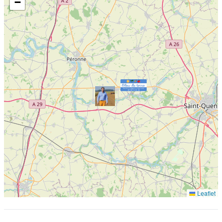
−
Leaflet