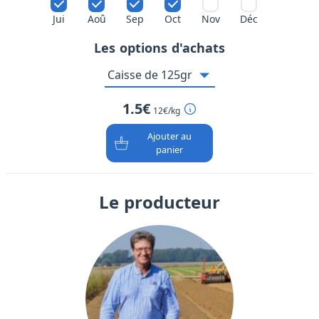
Jui
Aoû
Sep
Oct
Nov
Déc
Les options d'achats
1.5€
12€/kg
Ajouter au
panier
Le producteur