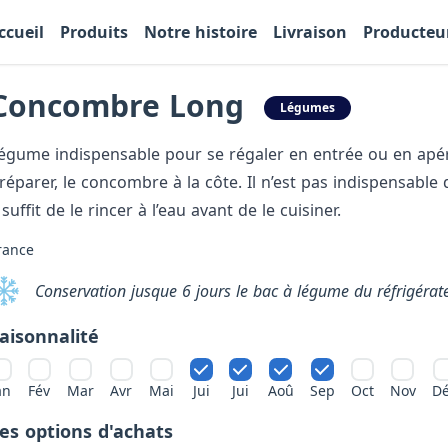
ccueil
Produits
Notre histoire
Livraison
Producteu
Concombre Long
Légumes
égume indispensable pour se régaler en entrée ou en apérit
réparer, le concombre à la côte. Il n’est pas indispensable 
l suffit de le rincer à l’eau avant de le cuisiner.
rance
Conservation jusque 6 jours le bac à légume du réfrigérate
aisonnalité
an
Fév
Mar
Avr
Mai
Jui
Jui
Aoû
Sep
Oct
Nov
D
es options d'achats