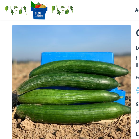
A
L
p
i
F
S
J
L