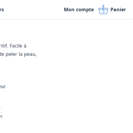
rs
Mon compte
Panier
0
if. Facile à
de peler la peau,
ur.
éc