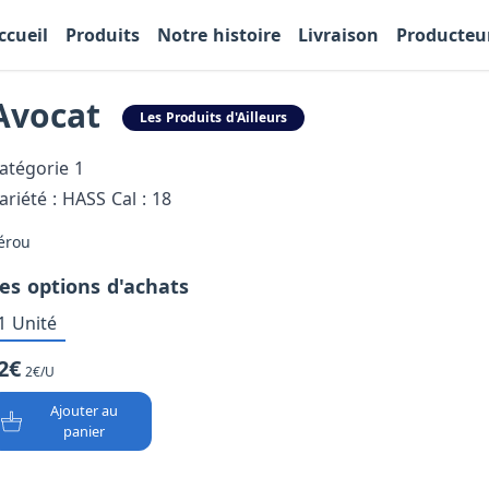
ccueil
Produits
Notre histoire
Livraison
Producteu
Avocat
Les Produits d'Ailleurs
atégorie 1
ariété : HASS Cal : 18
érou
es options d'achats
1 Unité
2€
2€/U
Ajouter au
panier