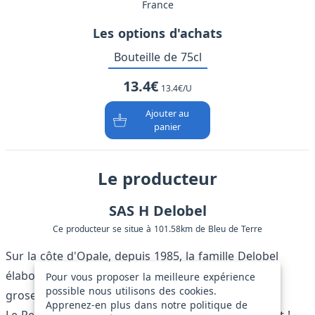
France
Les options d'achats
Bouteille de 75cl
13.4€
13.4€/U
Ajouter au
panier
Le producteur
SAS H Delobel
Ce producteur se situe à 101.58km de Bleu de Terre
Sur la côte d'Opale, depuis 1985, la famille Delobel
élabore un apéritif tiré de la fermentation de la
Pour vous proposer la meilleure expérience
possible nous utilisons des cookies.
groseille, la cerise ou la framboise.
Apprenez-en plus dans notre
politique de