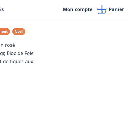
rs
Mon compte
Panier
0
ment
Noël
in rosé
gr, Bloc de Foie
t de figues aux