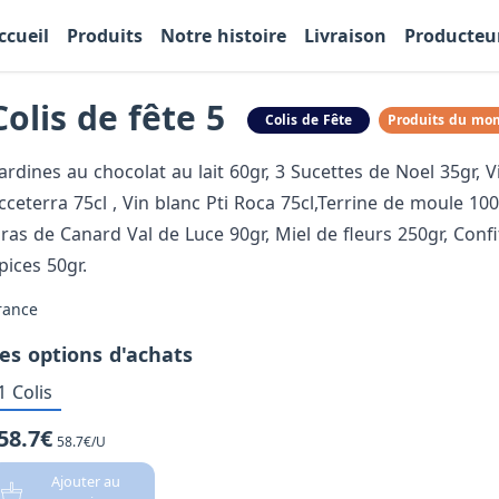
ccueil
Produits
Notre histoire
Livraison
Producteu
Colis de fête 5
Colis de Fête
Produits du mo
ardines au chocolat au lait 60gr, 3 Sucettes de Noel 35gr, V
cceterra 75cl , Vin blanc Pti Roca 75cl,Terrine de moule 100
ras de Canard Val de Luce 90gr, Miel de fleurs 250gr, Confi
pices 50gr.
rance
es options d'achats
1 Colis
58.7€
58.7€/U
Ajouter au