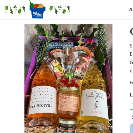
A
S
E
G
é
F
L