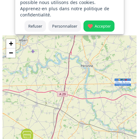
Le producteur
possible nous utilisons des cookies.
Apprenez-en plus dans notre
politique de
SARL Gauthier Vecten Sélection
confidentialité
.
Ce producteur se situe à 33.78km de Bleu de Terre
Refuser
Personnaliser
Accepter
+
−