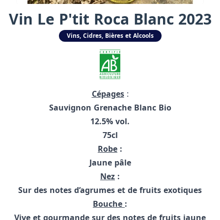
Vin Le P'tit Roca Blanc 2023
Vins, Cidres, Bières et Alcools
Cépages
:
Sauvignon Grenache Blanc Bio
12.5% vol.
75cl
Robe
:
Jaune pâle
Nez
:
Sur des notes d’agrumes et de fruits exotiques
Bouche
:
Vive et gourmande sur des notes de fruits jaune