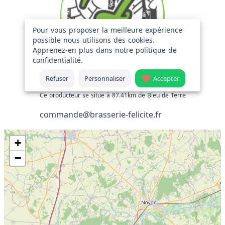
Pour vous proposer la meilleure expérience
possible nous utilisons des cookies.
Apprenez-en plus dans notre
politique de
confidentialité
.
Refuser
Personnaliser
Accepter
Brasserie Félicité
Ce producteur se situe à 87.41km de Bleu de Terre
commande@brasserie-felicite.fr
+
−